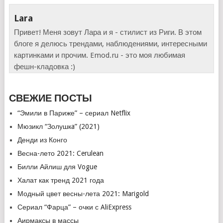
Lara
Привет! Меня зовут Лара и я - стилист из Риги. В этом
блоге я делюсь трендами, наблюдениями, интересными
картинками и прочим. Emod.ru - это моя любимая
фешн-кладовка :)
СВЕЖИЕ ПОСТЫ
“Эмили в Париже” – сериал Netflix
Мюзикл “Золушкa” (2021)
Денди из Конго
Весна-лето 2021: Cerulean
Билли Айлиш для Vogue
Халат как тренд 2021 года
Модный цвет весны-лета 2021: Marigold
Сериал “Фарца” – очки с AliExpress
Аирмаксы в массы