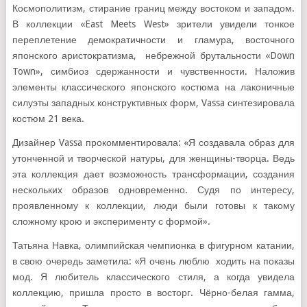
Космополитизм, стирание границ между востоком и западом.
В коллекции «East Meets West» зрители увидели тонкое
переплетение демократичности и гламура, восточного
японского аристократизма, небрежной брутальности «Down
Town», симбиоз сдержанности и чувственности. Наложив
элементы классического японского костюма на лаконичные
силуэты западных конструктивных форм, Vassa синтезировала
костюм 21 века.
Дизайнер Vassa прокомментировала: «Я создавала образ для
утонченной и творческой натуры, для женщины-творца. Ведь
эта коллекция дает возможность трансформации, создания
нескольких образов одновременно. Судя по интересу,
проявленному к коллекции, люди были готовы к такому
сложному крою и эксперименту с формой».
Татьяна Навка, олимпийская чемпионка в фигурном катании,
в свою очередь заметила: «Я очень люблю ходить на показы
мод. Я любитель классического стиля, а когда увидела
коллекцию, пришла просто в восторг. Чёрно-белая гамма,