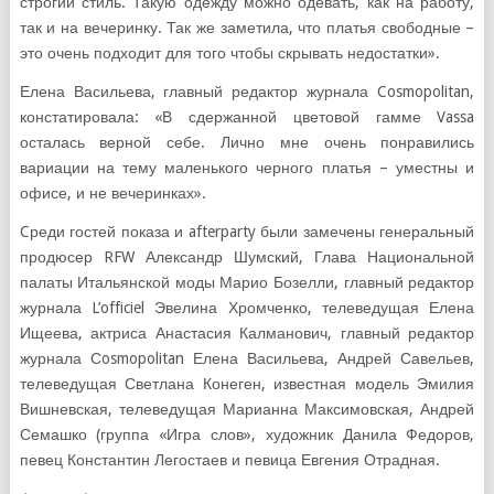
строгий стиль. Такую одежду можно одевать, как на работу,
так и на вечеринку. Так же заметила, что платья свободные –
это очень подходит для того чтобы скрывать недостатки».
Елена Васильева, главный редактор журнала Cosmopolitan,
констатировала: «В сдержанной цветовой гамме Vassa
осталась верной себе. Лично мне очень понравились
вариации на тему маленького черного платья – уместны и
офисе, и не вечеринках».
Cреди гостей показа и afterparty были замечены генеральный
продюсер RFW Александр Шумский, Глава Национальной
палаты Итальянской моды Марио Бозелли, главный редактор
журнала L’officiel Эвелина Хромченко, телеведущая Елена
Ищеева, актриса Анастасия Калманович, главный редактор
журнала Сosmopolitan Елена Васильева, Андрей Савельев,
телеведущая Светлана Конеген, известная модель Эмилия
Вишневская, телеведущая Марианна Максимовская, Андрей
Семашко (группа «Игра слов», художник Данила Федоров,
певец Константин Легостаев и певица Евгения Отрадная.