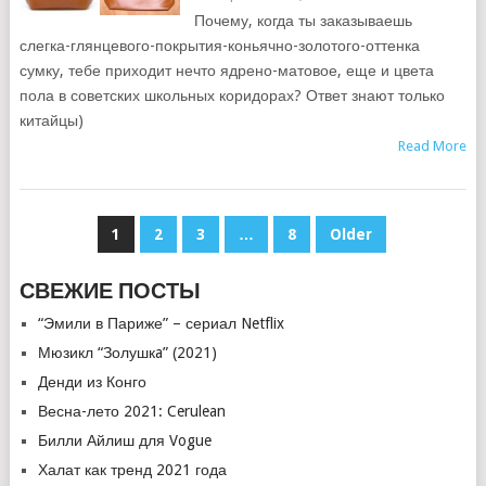
Почему, когда ты заказываешь
слегка-глянцевого-покрытия-коньячно-золотого-оттенка
сумку, тебе приходит нечто ядрено-матовое, еще и цвета
пола в советских школьных коридорах? Ответ знают только
китайцы)
Read More
POSTS
1
2
3
…
8
Older
PAGINATION
СВЕЖИЕ ПОСТЫ
“Эмили в Париже” – сериал Netflix
Мюзикл “Золушкa” (2021)
Денди из Конго
Весна-лето 2021: Cerulean
Билли Айлиш для Vogue
Халат как тренд 2021 года