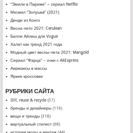
“Эмили в Париже” – сериал Netflix
Мюзикл “Золушкa” (2021)
Денди из Конго
Весна-лето 2021: Cerulean
Билли Айлиш для Vogue
Халат как тренд 2021 года
Модный цвет весны-лета 2021: Marigold
Сериал “Фарца” – очки с AliExpress
Аирмаксы в массы
Яркие кроссовки
РУБРИКИ САЙТА
DIY, reuse & recycle
(37)
бренды и дизайнеры
(116)
вещи и тренды
(318)
виртуальный стилист
(68)
история моды и винтаж
(44)