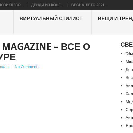
ЮЗИКЛ “ЗО...
ДЕНДИ ИЗ КОНГ...
ВЕСНА-ЛЕТО 2021...
ВИРТУАЛЬНЫЙ СТИЛИСТ
ВЕЩИ И ТРЕ
 MAGAZINE – ВСЕ О
СВЕ
“Эм
УРЕ
Мюз
рналы
|
No Comments
Ден
Вес
Бил
Хал
Мод
Сер
Аир
Ярк