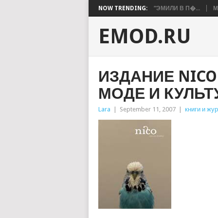
NOW TRENDING:
“ЭМИЛИ В П�...
М
EMOD.RU
ИЗДАНИЕ NICO
МОДЕ И КУЛЬТ
Lara
|
September 11, 2007
|
книги и жу