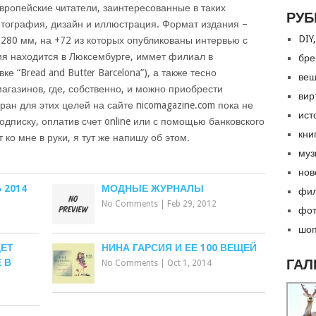
вропейские читатели, заинтересованные в таких
РУБ
отография, дизайн и иллюстрация. Формат издания –
DIY,
280 мм, на +72 из которых опубликованы интервью с
ия находится в Люксембурге, иммет филиал в
бре
ке “Bread and Butter Barcelona”), а также тесно
вещ
агазинов, где, собственно, и можно приобрести
вир
ран для этих целей на сайте nicomagazine.com пока не
ист
дписку, оплатив счет online или с помощью банковского
кни
 ко мне в руки, я тут же напишу об этом.
муз
нов
 2014
МОДНЫЕ ЖУРНАЛЫ
фил
No Comments
|
Feb 29, 2012
фот
шоп
ДЕТ
НИНА ГАРСИЯ И ЕЕ 100 ВЕЩЕЙ
ГАЛ
 В
No Comments
|
Oct 1, 2014