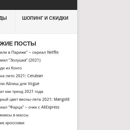
НДЫ
ШОПИНГ И СКИДКИ
ЖИЕ ПОСТЫ
или в Париже” – сериал Netflix
икл “Золушкa” (2021)
ди из Конго
на-лето 2021: Cerulean
ли Айлиш для Vogue
ат как тренд 2021 года
ный цвет весны-лета 2021: Marigold
иал “Фарца” – очки с AliExpress
максы в массы
ие кроссовки