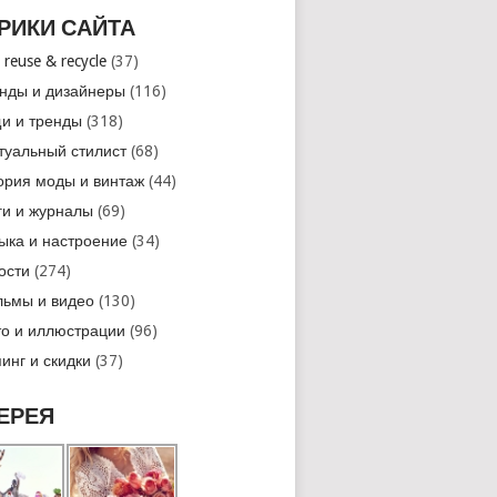
РИКИ САЙТА
 reuse & recycle
(37)
нды и дизайнеры
(116)
и и тренды
(318)
туальный стилист
(68)
ория моды и винтаж
(44)
ги и журналы
(69)
ыка и настроение
(34)
ости
(274)
ьмы и видео
(130)
о и иллюстрации
(96)
инг и скидки
(37)
ЕРЕЯ