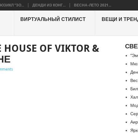
ЮЗИКЛ “ЗО...
ДЕНДИ ИЗ КОНГ...
ВЕСНА-ЛЕТО 2021...
ВИРТУАЛЬНЫЙ СТИЛИСТ
ВЕЩИ И ТРЕ
 HOUSE OF VIKTOR &
СВЕ
“Эм
НЕ
Мюз
mments
Ден
Вес
Бил
Хал
Мод
Сер
Аир
Ярк