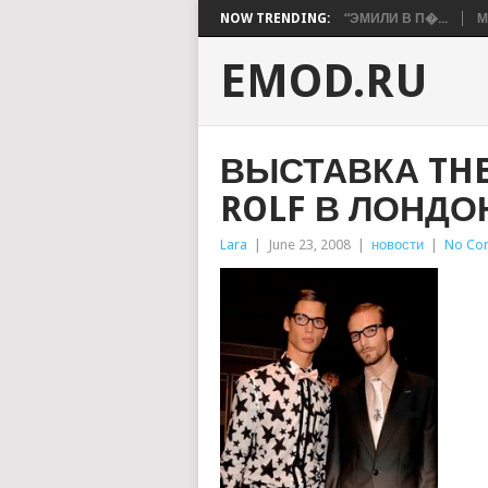
NOW TRENDING:
“ЭМИЛИ В П�...
М
EMOD.RU
ВЫСТАВКА THE
ROLF В ЛОНДО
Lara
|
June 23, 2008
|
новости
|
No Co