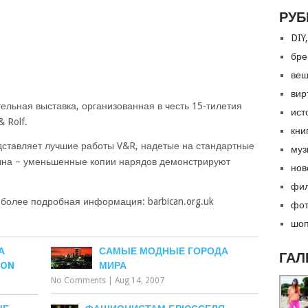
РУБ
DIY,
бре
вещ
вир
ельная выставка, организованная в честь 15-тилетия
ист
& Rolf.
кни
дставляет лучшие работы V&R, надетые на стандартные
муз
ычна – уменьшенные копии нарядов демонстрируют
нов
фил
 более подробная информация: barbican.org.uk
фот
шоп
А
САМЫЕ МОДНЫЕ ГОРОДА
ГАЛ
ION
МИРА
No Comments
|
Aug 14, 2007