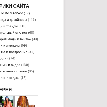
РИКИ САЙТА
 reuse & recycle
(37)
нды и дизайнеры
(116)
и и тренды
(318)
туальный стилист
(68)
ория моды и винтаж
(44)
ги и журналы
(69)
ыка и настроение
(34)
ости
(274)
ьмы и видео
(130)
о и иллюстрации
(96)
инг и скидки
(37)
ЕРЕЯ