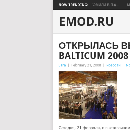
NOW TRENDING:
“ЭМИЛИ В П�...
М
EMOD.RU
ОТКРЫЛАСЬ ВЫ
BALTICUM 2008
Lara
|
February 21, 2008
|
новости
|
N
Сегодня, 21 февраля, в выставочном