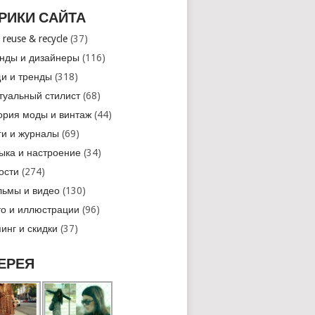
РИКИ САЙТА
 reuse & recycle
(37)
нды и дизайнеры
(116)
и и тренды
(318)
туальный стилист
(68)
ория моды и винтаж
(44)
ги и журналы
(69)
ыка и настроение
(34)
ости
(274)
ьмы и видео
(130)
о и иллюстрации
(96)
инг и скидки
(37)
ЕРЕЯ