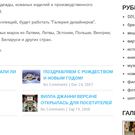
одежды, кожаных изделий и производственного
РУБ
8.
DIY,
оллекций, будет работать “Галерея дизайнеров”.
бре
вых марок из Латвии, Литвы, Эстонии, Польши, Венгрии,
вещ
 Беларуси и других стран.
вир
ист
.
кни
муз
АЛИ ЛИ
ПОЗДРАВЛЯЕМ С РОЖДЕСТВОМ
нов
И НОВЫМ ГОДОМ!
фил
No Comments
|
Dec 24, 2007
фот
ВИЛЛА ДЖАННИ ВЕРСАЧЕ
шоп
ОТКРЫЛАСЬ ДЛЯ ПОСЕТИТЕЛЕЙ
No Comments
|
Sep 19, 2008
ГАЛ