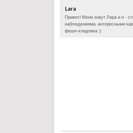
Lara
Привет! Меня зовут Лара и я - с
наблюдениями, интересными карт
фешн-кладовка :)