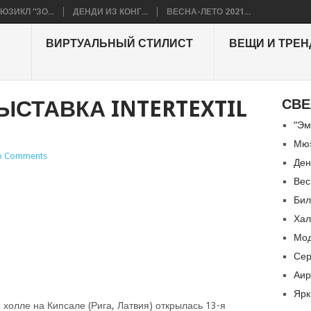
ЮЗИКЛ “ЗО...
ДЕНДИ ИЗ КОНГ...
ВЕСНА-ЛЕТО 2021...
ВИРТУАЛЬНЫЙ СТИЛИСТ
ВЕЩИ И ТРЕ
СТАВКА INTERTEXTIL
СВЕ
“Эм
Мюз
o Comments
Ден
Вес
Бил
Хал
Мод
Сер
Аир
Ярк
 холле на Кипсале (Рига, Латвия) открылась 13-я