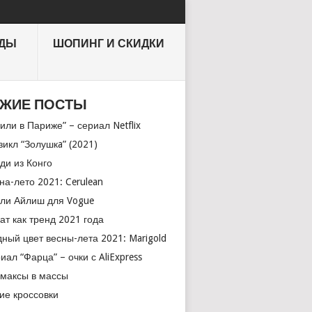
НДЫ
ШОПИНГ И СКИДКИ
ЖИЕ ПОСТЫ
или в Париже” – сериал Netflix
икл “Золушкa” (2021)
ди из Конго
на-лето 2021: Cerulean
ли Айлиш для Vogue
ат как тренд 2021 года
ный цвет весны-лета 2021: Marigold
иал “Фарца” – очки с AliExpress
максы в массы
ие кроссовки