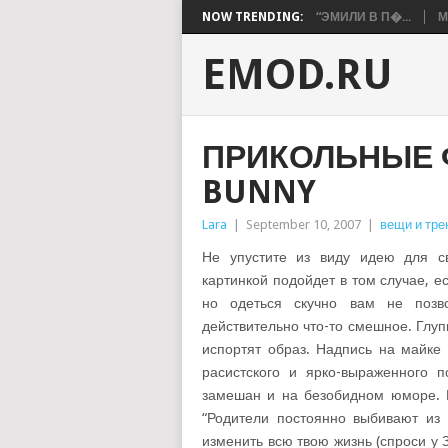
NOW TRENDING:
“ЭМИЛИ В П�...
М
EMOD.RU
ПРИКОЛЬНЫЕ 
BUNNY
Lara
|
September 10, 2007
|
вещи и тр
Не упустите из виду идею для с
картинкой подойдет в том случае, 
но одеться скучно вам не позво
действительно что-то смешное. Глу
испортят образ. Надпись на майке
расистского и ярко-выраженного п
замешан и на безобидном юморе. Н
“Родители постоянно выбивают из 
изменить всю твою жизнь (спроси у