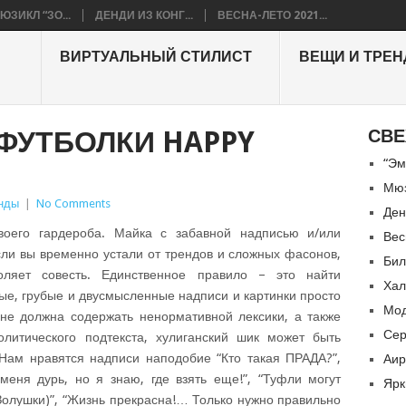
ЮЗИКЛ “ЗО...
ДЕНДИ ИЗ КОНГ...
ВЕСНА-ЛЕТО 2021...
ВИРТУАЛЬНЫЙ СТИЛИСТ
ВЕЩИ И ТРЕ
ФУТБОЛКИ HAPPY
СВЕ
“Эм
Мюз
енды
|
No Comments
Ден
воего гардероба. Майка с забавной надписью и/или
Вес
если вы временно устали от трендов и сложных фасонов,
Бил
ляет совесть. Единственное правило – это найти
Хал
пые, грубые и двусмысленные надписи и картинки просто
Мод
 не должна содержать ненормативной лексики, а также
Сер
олитического подтекста, хулиганский шик может быть
ам нравятся надписи наподобие “Кто такая ПРАДА?”,
Аир
меня дурь, но я знаю, где взять еще!”, “Туфли могут
Ярк
 Золушки)”, “Жизнь прекрасна!… Только нужно правильно