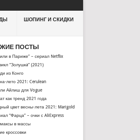
НДЫ
ШОПИНГ И СКИДКИ
ЖИЕ ПОСТЫ
или в Париже” – сериал Netflix
икл “Золушкa” (2021)
ди из Конго
на-лето 2021: Cerulean
ли Айлиш для Vogue
ат как тренд 2021 года
ный цвет весны-лета 2021: Marigold
иал “Фарца” – очки с AliExpress
максы в массы
ие кроссовки