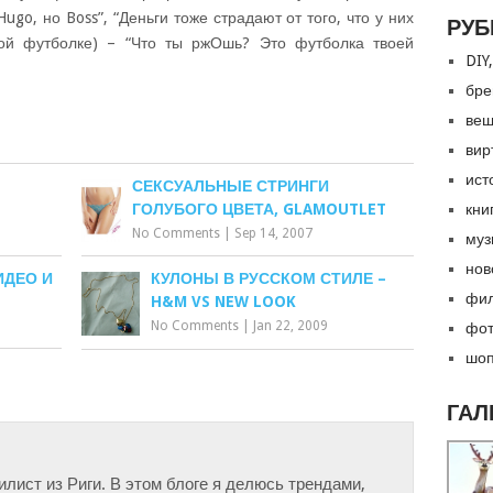
Hugo, но Boss”, “Деньги тоже страдают от того, что у них
РУБ
вой футболке) – “Что ты ржОшь? Это футболка твоей
DIY,
бре
вещ
вир
ист
СЕКСУАЛЬНЫЕ СТРИНГИ
ГОЛУБОГО ЦВЕТА, GLAMOUTLET
кни
No Comments
|
Sep 14, 2007
муз
нов
ИДЕО И
КУЛОНЫ В РУССКОМ СТИЛЕ –
фил
H&M VS NEW LOOK
No Comments
|
Jan 22, 2009
фот
шоп
ГАЛ
тилист из Риги. В этом блоге я делюсь трендами,