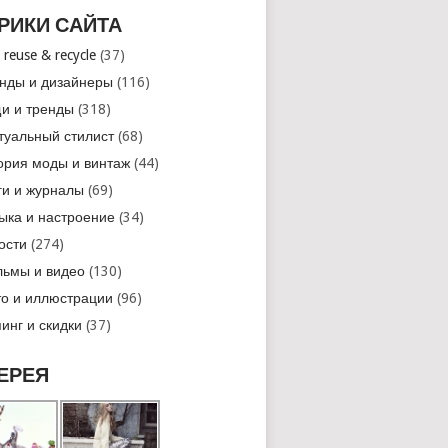
РИКИ САЙТА
 reuse & recycle
(37)
нды и дизайнеры
(116)
и и тренды
(318)
туальный стилист
(68)
ория моды и винтаж
(44)
ги и журналы
(69)
ыка и настроение
(34)
ости
(274)
ьмы и видео
(130)
о и иллюстрации
(96)
инг и скидки
(37)
ЕРЕЯ