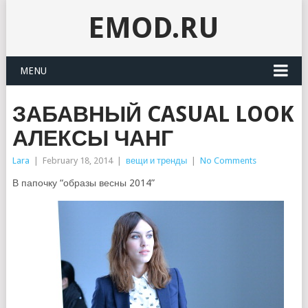
EMOD.RU
MENU
ЗАБАВНЫЙ CASUAL LOOK
АЛЕКСЫ ЧАНГ
Lara
|
February 18, 2014
|
вещи и тренды
|
No Comments
В папочку “образы весны 2014”