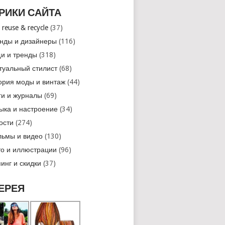
РИКИ САЙТА
 reuse & recycle
(37)
нды и дизайнеры
(116)
и и тренды
(318)
туальный стилист
(68)
ория моды и винтаж
(44)
ги и журналы
(69)
ыка и настроение
(34)
ости
(274)
ьмы и видео
(130)
о и иллюстрации
(96)
инг и скидки
(37)
ЕРЕЯ