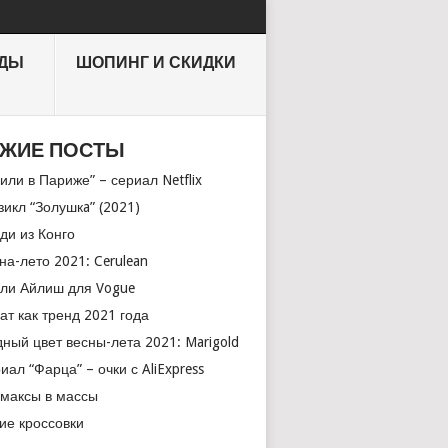
НДЫ
ШОПИНГ И СКИДКИ
ЖИЕ ПОСТЫ
или в Париже” – сериал Netflix
икл “Золушкa” (2021)
ди из Конго
на-лето 2021: Cerulean
ли Айлиш для Vogue
ат как тренд 2021 года
ный цвет весны-лета 2021: Marigold
иал “Фарца” – очки с AliExpress
максы в массы
ие кроссовки