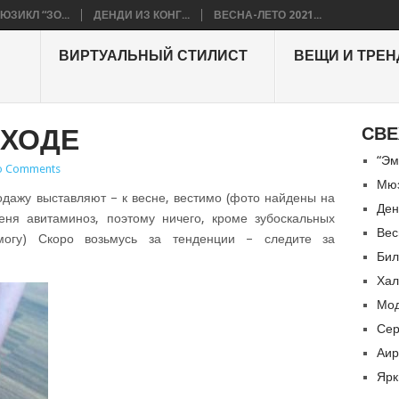
ЮЗИКЛ “ЗО...
ДЕНДИ ИЗ КОНГ...
ВЕСНА-ЛЕТО 2021...
ВИРТУАЛЬНЫЙ СТИЛИСТ
ВЕЩИ И ТРЕ
ДХОДЕ
СВЕ
“Эм
o Comments
Мюз
одажу выставляют – к весне, вестимо (фото найдены на
Ден
еня авитаминоз, поэтому ничего, кроме зубоскальных
Вес
могу) Скоро возьмусь за тенденции – следите за
Бил
Хал
Мод
Сер
Аир
Ярк