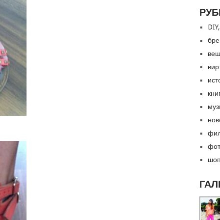
РУБ
DIY,
бре
вещ
вир
ист
кни
муз
нов
фил
фот
шоп
ГАЛ