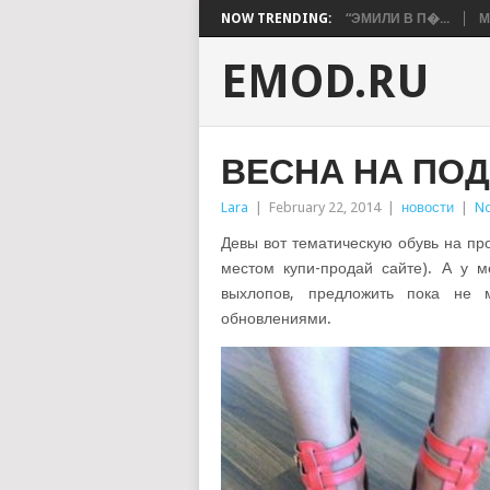
NOW TRENDING:
“ЭМИЛИ В П�...
М
EMOD.RU
ВЕСНА НА ПО
Lara
|
February 22, 2014
|
новости
|
N
Девы вот тематическую обувь на пр
местом купи-продай сайте). А у м
выхлопов, предложить пока не 
обновлениями.