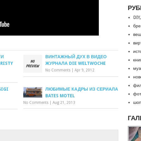
РУБ
DIY,
бре
вещ
вир
ист
ТИ
ВИНТАЖНЫЙ ДУХ В ВИДЕО
кни
RISTY
ЖУРНАЛА DIE WELTWOCHE
муз
No Comments
|
Apr 9, 2012
нов
фил
IGI
ЛЮБИМЫЕ КАДРЫ ИЗ СЕРИАЛА
фот
BATES MOTEL
шоп
No Comments
|
Aug 21, 2013
ГАЛ