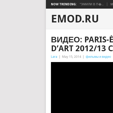
NOW TRENDING:
“ЭМИЛИ В П�...
М
EMOD.RU
ВИДЕО: PARIS-
D’ART 2012/13
Lara
|
May 15, 2014
|
фильмы и видео