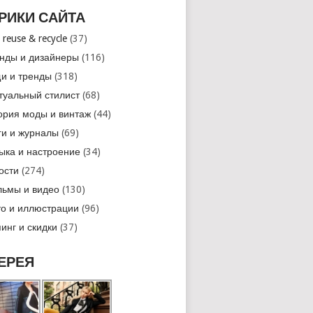
РИКИ САЙТА
 reuse & recycle
(37)
нды и дизайнеры
(116)
и и тренды
(318)
туальный стилист
(68)
ория моды и винтаж
(44)
ги и журналы
(69)
ыка и настроение
(34)
ости
(274)
ьмы и видео
(130)
о и иллюстрации
(96)
инг и скидки
(37)
ЕРЕЯ