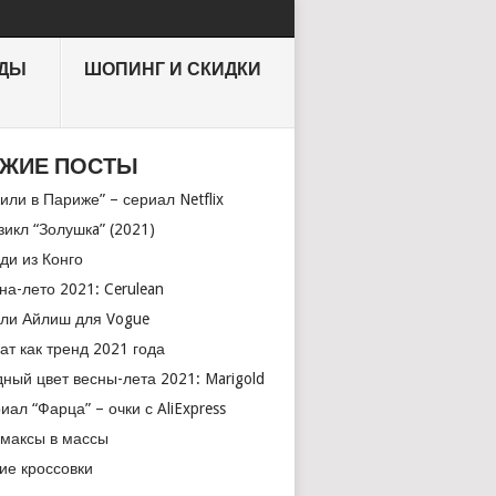
НДЫ
ШОПИНГ И СКИДКИ
ЖИЕ ПОСТЫ
или в Париже” – сериал Netflix
икл “Золушкa” (2021)
ди из Конго
на-лето 2021: Cerulean
ли Айлиш для Vogue
ат как тренд 2021 года
ный цвет весны-лета 2021: Marigold
иал “Фарца” – очки с AliExpress
максы в массы
ие кроссовки