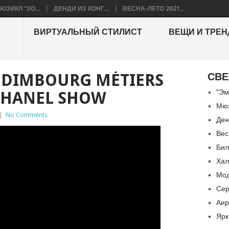
ЮЗИКЛ “ЗО...
ДЕНДИ ИЗ КОНГ...
ВЕСНА-ЛЕТО 2021...
ВИРТУАЛЬНЫЙ СТИЛИСТ
ВЕЩИ И ТРЕ
ÉDIMBOURG MÉTIERS
СВЕ
“Эм
 CHANEL SHOW
Мюз
|
No Comments
Ден
Вес
Бил
Хал
Мод
Сер
Аир
Ярк