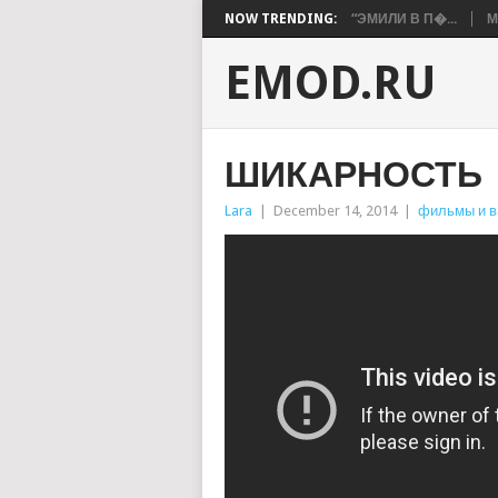
NOW TRENDING:
“ЭМИЛИ В П�...
М
EMOD.RU
ШИКАРНОСТЬ
Lara
|
December 14, 2014
|
фильмы и в