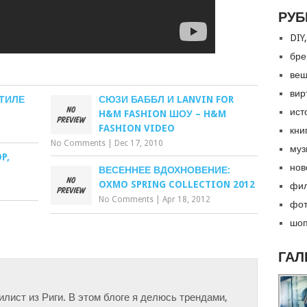
РУБ
DIY,
бре
вещ
вир
ТИЛЕ
СЮЗИ БАББЛ И LANVIN FOR
ист
H&M FASHION ШОУ – H&M
FASHION VIDEO
кни
No Comments
|
Dec 17, 2010
муз
P,
нов
ВЕСЕННЕЕ ВДОХНОВЕНИЕ:
OXMO SPRING COLLECTION 2012
фил
No Comments
|
Apr 18, 2012
фот
шоп
ГАЛ
тилист из Риги. В этом блоге я делюсь трендами,