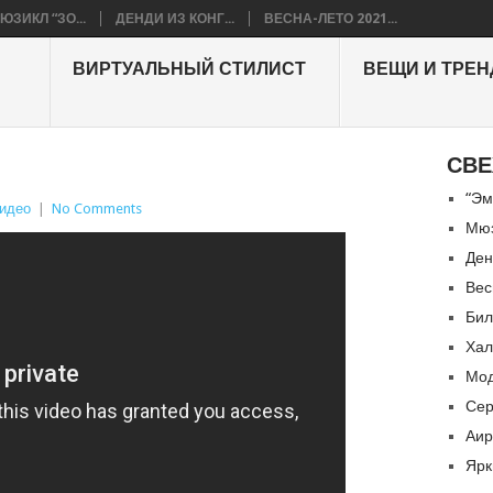
ЮЗИКЛ “ЗО...
ДЕНДИ ИЗ КОНГ...
ВЕСНА-ЛЕТО 2021...
ВИРТУАЛЬНЫЙ СТИЛИСТ
ВЕЩИ И ТРЕ
СВЕ
“Эм
идео
|
No Comments
Мюз
Ден
Вес
Бил
Хал
Мод
Сер
Аир
Ярк