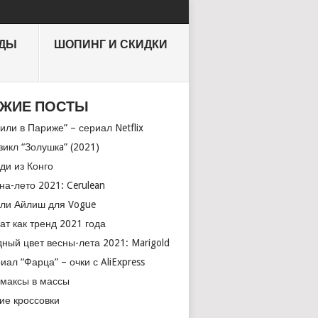
НДЫ
ШОПИНГ И СКИДКИ
ЖИЕ ПОСТЫ
или в Париже” – сериал Netflix
икл “Золушкa” (2021)
ди из Конго
на-лето 2021: Cerulean
ли Айлиш для Vogue
ат как тренд 2021 года
ный цвет весны-лета 2021: Marigold
иал “Фарца” – очки с AliExpress
максы в массы
ие кроссовки