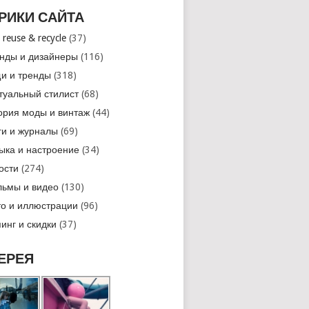
РИКИ САЙТА
 reuse & recycle
(37)
нды и дизайнеры
(116)
и и тренды
(318)
туальный стилист
(68)
ория моды и винтаж
(44)
ги и журналы
(69)
ыка и настроение
(34)
ости
(274)
ьмы и видео
(130)
о и иллюстрации
(96)
инг и скидки
(37)
ЕРЕЯ