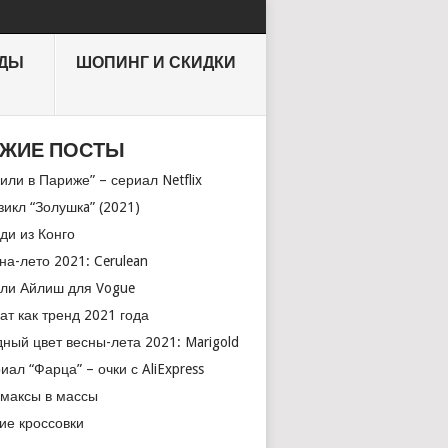
НДЫ
ШОПИНГ И СКИДКИ
ЖИЕ ПОСТЫ
или в Париже” – сериал Netflix
икл “Золушкa” (2021)
ди из Конго
на-лето 2021: Cerulean
ли Айлиш для Vogue
ат как тренд 2021 года
ный цвет весны-лета 2021: Marigold
иал “Фарца” – очки с AliExpress
максы в массы
ие кроссовки