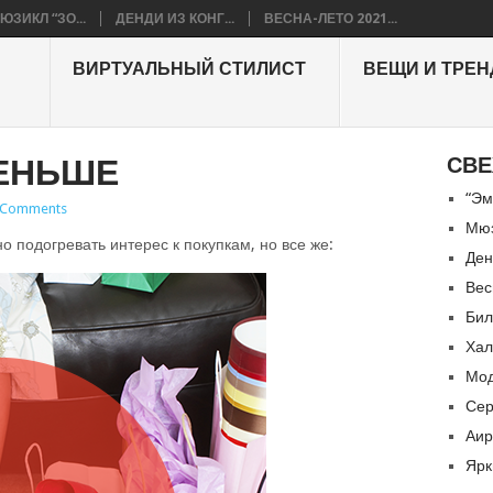
ЮЗИКЛ “ЗО...
ДЕНДИ ИЗ КОНГ...
ВЕСНА-ЛЕТО 2021...
ВИРТУАЛЬНЫЙ СТИЛИСТ
ВЕЩИ И ТРЕ
ЕНЬШЕ
СВЕ
“Эм
 Comments
Мюз
но подогревать интерес к покупкам, но все же:
Ден
Вес
Бил
Хал
Мод
Сер
Аир
Ярк