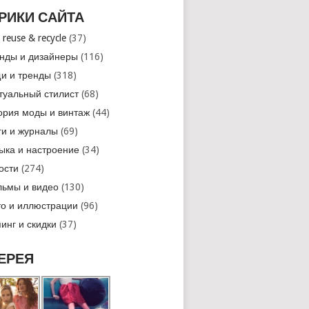
РИКИ САЙТА
 reuse & recycle
(37)
нды и дизайнеры
(116)
и и тренды
(318)
туальный стилист
(68)
ория моды и винтаж
(44)
ги и журналы
(69)
ыка и настроение
(34)
ости
(274)
ьмы и видео
(130)
о и иллюстрации
(96)
инг и скидки
(37)
ЕРЕЯ