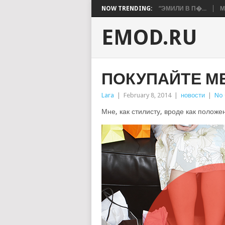
NOW TRENDING:
“ЭМИЛИ В П�...
М
EMOD.RU
ПОКУПАЙТЕ М
Lara
|
February 8, 2014
|
новости
|
No
Мне, как стилисту, вроде как положе