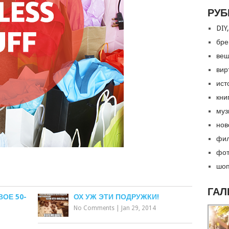
РУБ
DIY,
бре
вещ
вир
ист
кни
муз
нов
фил
фот
шоп
ГАЛ
ВОЕ 50-
ОХ УЖ ЭТИ ПОДРУЖКИ!
No Comments
|
Jan 29, 2014