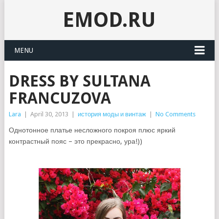
EMOD.RU
MENU
DRESS BY SULTANA
FRANCUZOVA
Lara
|
April 30, 2013
|
история моды и винтаж
|
No Comments
Однотонное платье несложного покроя плюс яркий
контрастный пояс – это прекрасно, ура!))