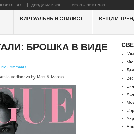
ЮЗИКЛ “ЗО...
ДЕНДИ ИЗ КОНГ...
ВЕСНА-ЛЕТО 2021...
ВИРТУАЛЬНЫЙ СТИЛИСТ
ВЕЩИ И ТРЕ
АЛИ: БРОШКА В ВИДЕ
СВЕ
“Эм
Мюз
|
No Comments
Ден
atalia Vodianova by Mert & Marcus
Вес
Бил
Хал
Мод
Сер
Аир
Ярк