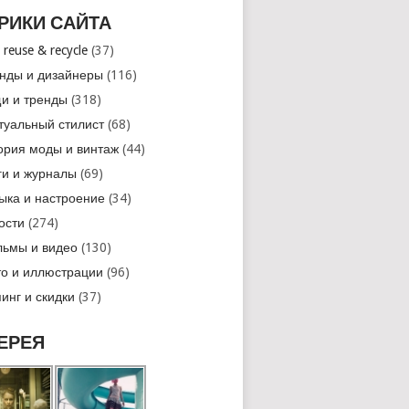
РИКИ САЙТА
 reuse & recycle
(37)
нды и дизайнеры
(116)
и и тренды
(318)
туальный стилист
(68)
ория моды и винтаж
(44)
ги и журналы
(69)
ыка и настроение
(34)
ости
(274)
ьмы и видео
(130)
о и иллюстрации
(96)
инг и скидки
(37)
ЕРЕЯ