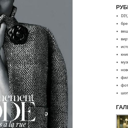
РУБ
DIY,
бре
вещ
вир
ист
кни
муз
нов
фил
фот
шоп
ГАЛ