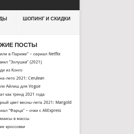
НДЫ
ШОПИНГ И СКИДКИ
ЖИЕ ПОСТЫ
или в Париже” – сериал Netflix
икл “Золушкa” (2021)
ди из Конго
на-лето 2021: Cerulean
ли Айлиш для Vogue
ат как тренд 2021 года
ный цвет весны-лета 2021: Marigold
иал “Фарца” – очки с AliExpress
максы в массы
ие кроссовки