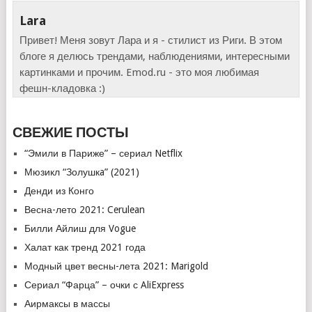
Lara
Привет! Меня зовут Лара и я - стилист из Риги. В этом
блоге я делюсь трендами, наблюдениями, интересными
картинками и прочим. Emod.ru - это моя любимая
фешн-кладовка :)
СВЕЖИЕ ПОСТЫ
“Эмили в Париже” – сериал Netflix
Мюзикл “Золушкa” (2021)
Денди из Конго
Весна-лето 2021: Cerulean
Билли Айлиш для Vogue
Халат как тренд 2021 года
Модный цвет весны-лета 2021: Marigold
Сериал “Фарца” – очки с AliExpress
Аирмаксы в массы