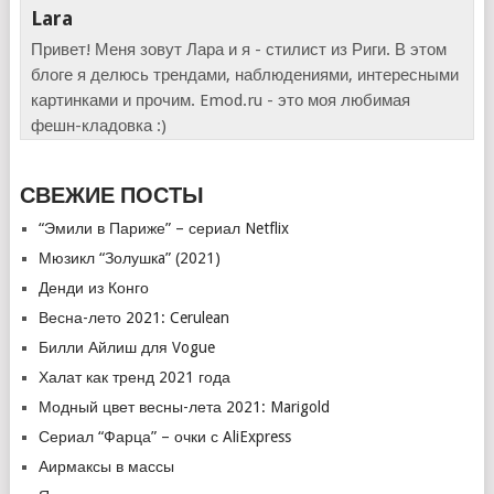
Lara
Привет! Меня зовут Лара и я - стилист из Риги. В этом
блоге я делюсь трендами, наблюдениями, интересными
картинками и прочим. Emod.ru - это моя любимая
фешн-кладовка :)
СВЕЖИЕ ПОСТЫ
“Эмили в Париже” – сериал Netflix
Мюзикл “Золушкa” (2021)
Денди из Конго
Весна-лето 2021: Cerulean
Билли Айлиш для Vogue
Халат как тренд 2021 года
Модный цвет весны-лета 2021: Marigold
Сериал “Фарца” – очки с AliExpress
Аирмаксы в массы