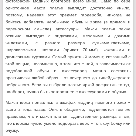
фотографий модных блоггеров всего мира. Само по себе
однотонное макси платье выглядит достаточно уныло,
поэтому, надевая этот предмет гардероба, никогда не
бойтесь добавлять необычную обувь и яркие (в прямом и
переносном смысле) аксессуары. Макси платья также
отлично выглядят с пиджаками, меховыми и другими
жилетками, с разного размера сумками-клатчами,
широкополыми шляпами (привет 70-ым!), кожаными и
джинсовыми куртками. Самый приятный момент, связанный с
этой вещью, несомненно, в том, что с ней, в зависимости от
подобранной обуви и аксессуаров, можно составить
практически любой образ – от вечернего до тинейджерского
небрежного. Если вы выбрали платье яркой расцветки, то тут,
наоборот, нужно быть осторожнее с аксессуарами и обувью.
Макси юбки появились в шкафах модниц немного позже –
всего 2 года назад. Они, в общем-то, подчиняются тем же
правилам, что и макси платья. Единственная разница в том,
что к юбкам нужно умело подобрать верх – топ, футболку или
блузку.