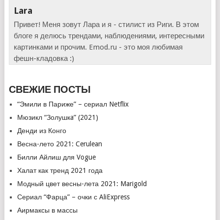
Lara
Привет! Меня зовут Лара и я - стилист из Риги. В этом
блоге я делюсь трендами, наблюдениями, интересными
картинками и прочим. Emod.ru - это моя любимая
фешн-кладовка :)
СВЕЖИЕ ПОСТЫ
“Эмили в Париже” – сериал Netflix
Мюзикл “Золушкa” (2021)
Денди из Конго
Весна-лето 2021: Cerulean
Билли Айлиш для Vogue
Халат как тренд 2021 года
Модный цвет весны-лета 2021: Marigold
Сериал “Фарца” – очки с AliExpress
Аирмаксы в массы