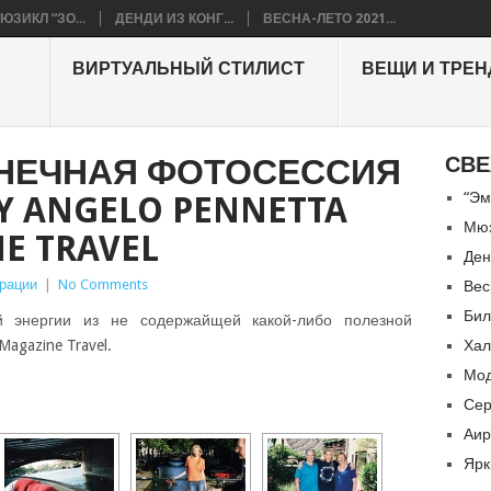
ЮЗИКЛ “ЗО...
ДЕНДИ ИЗ КОНГ...
ВЕСНА-ЛЕТО 2021...
ВИРТУАЛЬНЫЙ СТИЛИСТ
ВЕЩИ И ТРЕ
НЕЧНАЯ ФОТОСЕССИЯ
СВЕ
“Эм
BY ANGELO PENNETTA
Мюз
E TRAVEL
Ден
рации
|
No Comments
Вес
Бил
й энергии из не содержайщей какой-либо полезной
agazine Travel.
Хал
Мод
Сер
Аир
Ярк