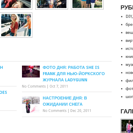
РУБ
DIY,
бре
вещ
вир
ист
кни
муз
ШН
ФОТО ДНЯ: РАБОТА SHE IS
нов
FRANK ДЛЯ НЬЮ-ЙОРКСКОГО
ЖУРНАЛА LADYGUNN
фил
No Comments
|
Oct 7, 2011
фот
OES
шоп
НАСТРОЕНИЕ ДНЯ: В
ОЖИДАНИИ СНЕГА
ГАЛ
No Comments
|
Dec 20, 2011