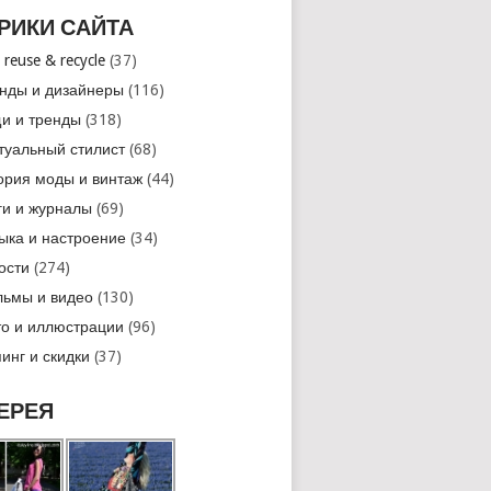
РИКИ САЙТА
 reuse & recycle
(37)
нды и дизайнеры
(116)
и и тренды
(318)
туальный стилист
(68)
ория моды и винтаж
(44)
ги и журналы
(69)
ыка и настроение
(34)
ости
(274)
ьмы и видео
(130)
о и иллюстрации
(96)
инг и скидки
(37)
ЕРЕЯ