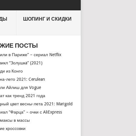
НДЫ
ШОПИНГ И СКИДКИ
ЖИЕ ПОСТЫ
или в Париже” – сериал Netflix
икл “Золушкa” (2021)
ди из Конго
на-лето 2021: Cerulean
ли Айлиш для Vogue
ат как тренд 2021 года
ный цвет весны-лета 2021: Marigold
иал “Фарца” – очки с AliExpress
максы в массы
ие кроссовки