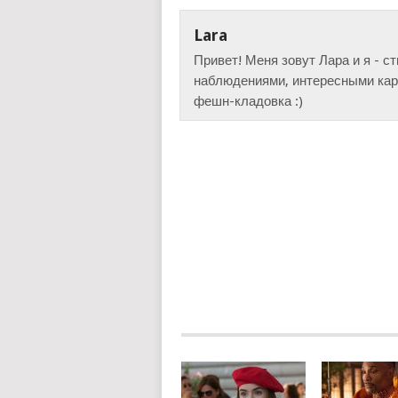
Lara
Привет! Меня зовут Лара и я - с
наблюдениями, интересными карт
фешн-кладовка :)