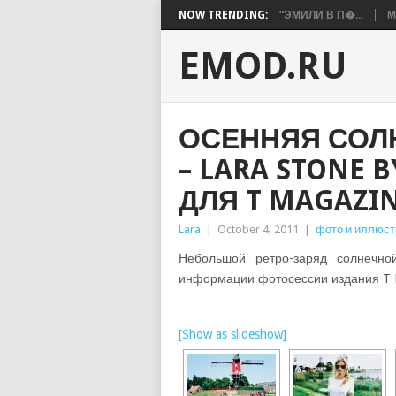
NOW TRENDING:
“ЭМИЛИ В П�...
М
EMOD.RU
ОСЕННЯЯ СОЛ
– LARA STONE 
ДЛЯ T MAGAZIN
Lara
|
October 4, 2011
|
фото и иллюст
Небольшой ретро-заряд солнечно
информации фотосессии издания T M
[Show as slideshow]