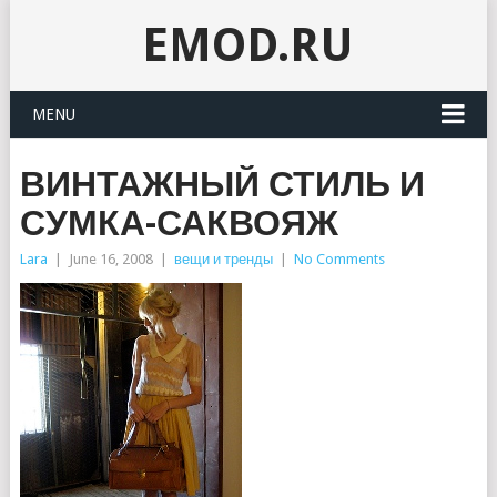
EMOD.RU
MENU
ВИНТАЖНЫЙ СТИЛЬ И
СУМКА-САКВОЯЖ
Lara
|
June 16, 2008
|
вещи и тренды
|
No Comments