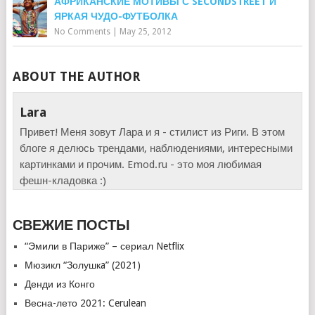
АФРИКАНСКИЕ МОТИВЫ С SECONDSTREET И
ЯРКАЯ ЧУДО-ФУТБОЛКА
No Comments
|
May 25, 2012
ABOUT THE AUTHOR
Lara
Привет! Меня зовут Лара и я - стилист из Риги. В этом
блоге я делюсь трендами, наблюдениями, интересными
картинками и прочим. Emod.ru - это моя любимая
фешн-кладовка :)
СВЕЖИЕ ПОСТЫ
“Эмили в Париже” – сериал Netflix
Мюзикл “Золушкa” (2021)
Денди из Конго
Весна-лето 2021: Cerulean