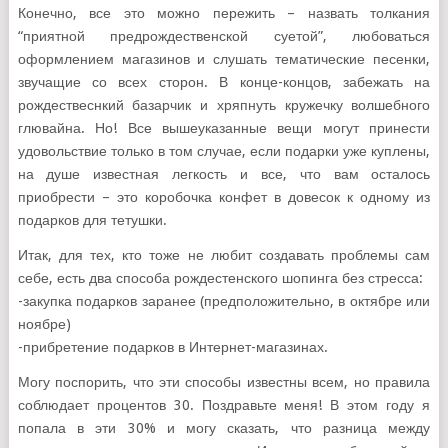
Конечно, все это можно пережить – назвать толкания
“приятной предрождественской суетой”, любоваться
оформлением магазинов и слушать тематические песенки,
звучащие со всех сторон. В конце-концов, забежать на
рождествеснкий базарчик и хряпнуть кружечку волшебного
глювайна. Но! Все вышеуказанные вещи могут принести
удовольствие только в том случае, если подарки уже куплены,
на душе известная легкость и все, что вам осталось
приобрести – это коробочка конфет в довесок к одному из
подарков для тетушки.
Итак, для тех, кто тоже не любит создавать проблемы сам
себе, есть два способа рождестенского шопинга без стресса:
-закупка подарков заранее (предположительно, в октябре или
ноябре)
-прибретение подарков в Интернет-магазинах.
Могу поспорить, что эти способы известны всем, но правила
соблюдает процентов 30. Поздравьте меня! В этом году я
попала в эти 30% и могу сказать, что разница между