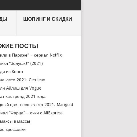
НДЫ
ШОПИНГ И СКИДКИ
ЖИЕ ПОСТЫ
или в Париже” – сериал Netflix
икл “Золушкa” (2021)
ди из Конго
на-лето 2021: Cerulean
ли Айлиш для Vogue
ат как тренд 2021 года
ный цвет весны-лета 2021: Marigold
иал “Фарца” – очки с AliExpress
максы в массы
ие кроссовки