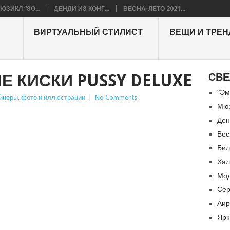
ЮЗИКЛ “ЗО...
ДЕНДИ ИЗ КОНГ...
ВЕСНА-ЛЕТО 2021...
ВИРТУАЛЬНЫЙ СТИЛИСТ
ВЕЩИ И ТРЕ
 КИСКИ PUSSY DELUXE
СВЕ
“Эм
айнеры
,
фото и иллюстрации
|
No Comments
Мюз
Ден
Вес
Бил
Хал
Мод
Сер
Аир
Ярк