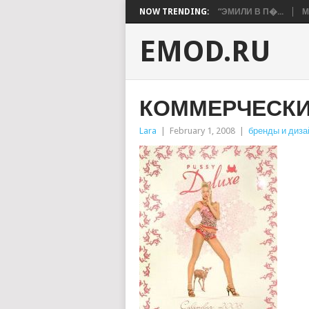
NOW TRENDING:
“ЭМИЛИ В П�...
М
EMOD.RU
КОММЕРЧЕСКИЕ
Lara
|
February 1, 2008
|
бренды и диз