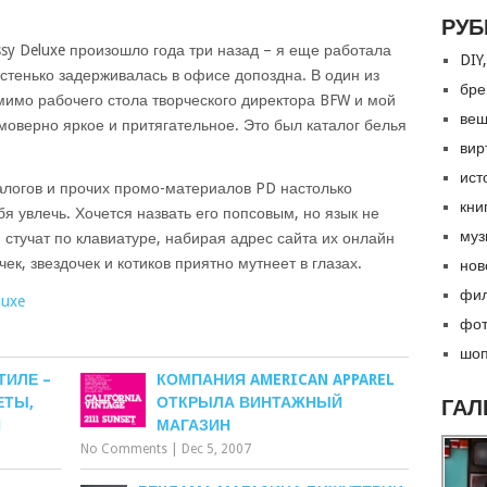
РУБ
sy Deluxe произошло года три назад – я еще работала
DIY,
частенько задерживалась в офисе
допоздна. В один из
бре
мимо рабочего стола творческого директора BFW и мой
вещ
имоверно яркое и притягательное. Это был каталог белья
вир
ист
алогов и прочих промо-материалов PD настолько
кни
я увлечь. Хочется назвать его попсовым, но язык не
муз
 стучат по клавиатуре, набирая адрес сайта их онлайн
ек, звездочек и котиков приятно мутнеет в глазах.
нов
фил
luxe
фот
шоп
ТИЛЕ –
КОМПАНИЯ AMERICAN APPAREL
ЕТЫ,
ОТКРЫЛА ВИНТАЖНЫЙ
ГАЛ
Я
МАГАЗИН
No Comments
|
Dec 5, 2007