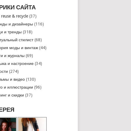
РИКИ САЙТА
 reuse & recycle
(37)
нды и дизайнеры
(116)
и и тренды
(318)
туальный стилист
(68)
ория моды и винтаж
(44)
ги и журналы
(69)
ыка и настроение
(34)
ости
(274)
ьмы и видео
(130)
о и иллюстрации
(96)
инг и скидки
(37)
ЕРЕЯ