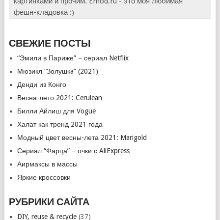
картинками и прочим. Emod.ru - это моя любимая
фешн-кладовка :)
СВЕЖИЕ ПОСТЫ
“Эмили в Париже” – сериал Netflix
Мюзикл “Золушкa” (2021)
Денди из Конго
Весна-лето 2021: Cerulean
Билли Айлиш для Vogue
Халат как тренд 2021 года
Модный цвет весны-лета 2021: Marigold
Сериал “Фарца” – очки с AliExpress
Аирмаксы в массы
Яркие кроссовки
РУБРИКИ САЙТА
DIY, reuse & recycle
(37)