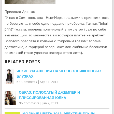
Прислала Аринка:
“У нас в Хэмптонс, штат Нью-Йорк, платьями с принтами тоже
не брезгуют… я себе одно недавно приобрела. Так как “tribal
print” (кстати, ооочень популярный этим летом) сам по себе
вызывающий, то множества аксессуаров платье не требует.
Золотого браслета и колечка с “тигровым глазом” вполне
достаточно, а гардероб завершают мои любимые босоножки
со змейкой (тоже удачная находка этого лета).
RELATED POSTS
ЯРКИЕ УКРАШЕНИЯ НА ЧЕРНЫХ ШИФОНОВЫХ
БЛУЗКАХ
No Comments
|
Sep 11, 2013
ОБРАЗ: ПОЛОСАТЫЙ ДЖЕМПЕР И
ПЛИССИРОВАННАЯ ЮБКА
No Comments
|
Jan 2, 2013
МОДНЫЕ ЦВЕТА 2012: ЭЛЕКТРИЧЕСКИЙ