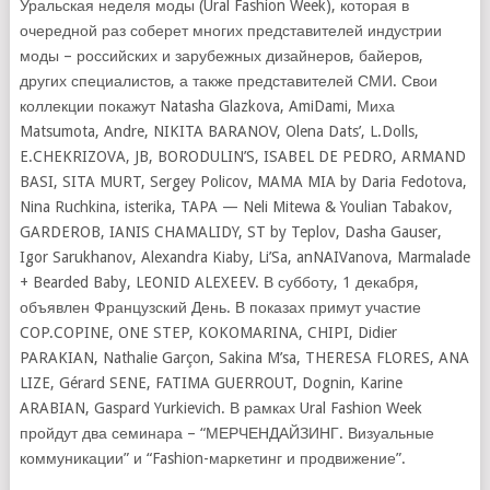
Уральская неделя моды (Ural Fashion Week), которая в
очередной раз соберет многих представителей индустрии
моды – российских и зарубежных дизайнеров, байеров,
других специалистов, а также представителей СМИ. Свои
коллекции покажут Natasha Glazkova, AmiDami, Миха
Matsumota, Andre, NIKITA BARANOV, Olena Dats’, L.Dolls,
E.CHEKRIZOVA, JB, BORODULIN’S, ISABEL DE PEDRO, ARMAND
BASI, SITA MURT, Sergey Policov, MAMA MIA by Daria Fedotova,
Nina Ruchkina, isterika, TAPA — Neli Mitewa & Youlian Tabakov,
GARDEROB, IANIS CHAMALIDY, ST by Teplov, Dasha Gauser,
Igor Sarukhanov, Alexandra Kiaby, Li’Sa, anNAIVanova, Marmalade
+ Bearded Baby, LEONID ALEXEEV. В субботу, 1 декабря,
объявлен Французский День. В показах примут участие
COP.COPINE, ONE STEP, KOKOMARINA, CHIPI, Didier
PARAKIAN, Nathalie Garçon, Sakina M’sa, THERESA FLORES, ANA
LIZE, Gérard SENE, FATIMA GUERROUT, Dognin, Karine
ARABIAN, Gaspard Yurkievich. В рамках Ural Fashion Week
пройдут два семинара – “МЕРЧЕНДАЙЗИНГ. Визуальные
коммуникации” и “Fashion-маркетинг и продвижение”.