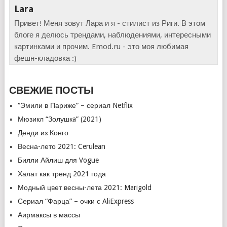
Lara
Привет! Меня зовут Лара и я - стилист из Риги. В этом
блоге я делюсь трендами, наблюдениями, интересными
картинками и прочим. Emod.ru - это моя любимая
фешн-кладовка :)
СВЕЖИЕ ПОСТЫ
“Эмили в Париже” – сериал Netflix
Мюзикл “Золушкa” (2021)
Денди из Конго
Весна-лето 2021: Cerulean
Билли Айлиш для Vogue
Халат как тренд 2021 года
Модный цвет весны-лета 2021: Marigold
Сериал “Фарца” – очки с AliExpress
Аирмаксы в массы