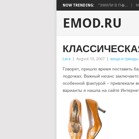
NOW TRENDING:
“ЭМИЛИ В П�...
М
EMOD.RU
КЛАССИЧЕСКА
Lara
|
August 10, 2007
|
вещи и тренды
Говорят, пришло время поставить ба
лодочках. Важный нюанс заключается
особенной фактурой – привлекали в
варианты я нашла на сайте Интернет-