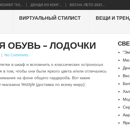
ЮЗИКЛ “ЗО...
ДЕНДИ ИЗ КОНГ...
ВЕСНА-ЛЕТО 2021...
ВИРТУАЛЬНЫЙ СТИЛИСТ
ВЕЩИ И ТРЕ
Я ОБУВЬ – ЛОДОЧКИ
СВЕ
“Эм
|
No Comments
Мюз
летки в шкаф и вспомнить о классических остроносых
Ден
 в том, чтобы они были яркого цвета и/или отличались
Вес
нимание на фоне общего гардероба. Вот какие
Бил
магазина Yesstyle (доставка по всему миру):
Хал
Мод
Сер
Аир
Ярк