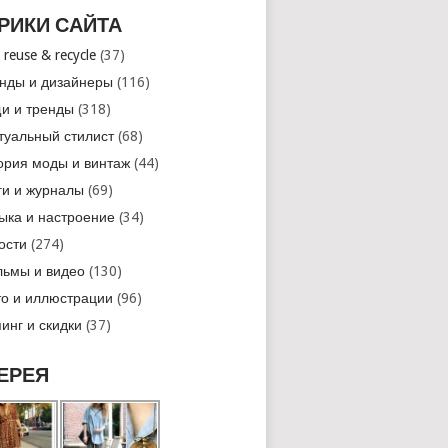
РИКИ САЙТА
 reuse & recycle
(37)
нды и дизайнеры
(116)
и и тренды
(318)
туальный стилист
(68)
ория моды и винтаж
(44)
ги и журналы
(69)
ыка и настроение
(34)
ости
(274)
ьмы и видео
(130)
о и иллюстрации
(96)
инг и скидки
(37)
ЕРЕЯ