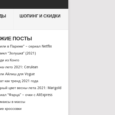
НДЫ
ШОПИНГ И СКИДКИ
ЖИЕ ПОСТЫ
или в Париже” – сериал Netflix
икл “Золушкa” (2021)
ди из Конго
на-лето 2021: Cerulean
ли Айлиш для Vogue
ат как тренд 2021 года
ный цвет весны-лета 2021: Marigold
иал “Фарца” – очки с AliExpress
максы в массы
ие кроссовки