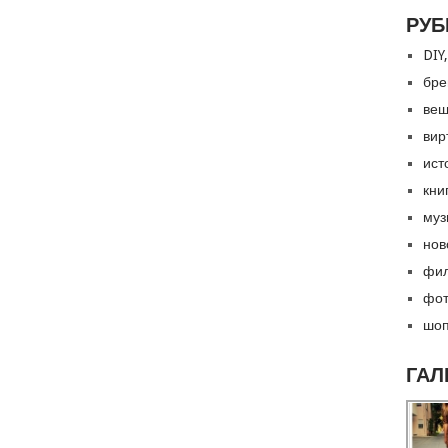
РУБ
DIY,
бре
вещ
вир
ист
кни
муз
нов
фил
фот
шоп
ГАЛ