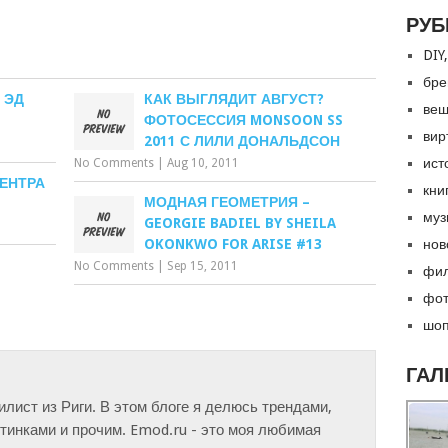
РУБ
DIY,
бре
 ЭД
КАК ВЫГЛЯДИТ АВГУСТ?
вещ
ФОТОСЕССИЯ MONSOON SS
вир
2011 С ЛИЛИ ДОНАЛЬДСОН
ист
No Comments
|
Aug 10, 2011
ЕНТРА
кни
МОДНАЯ ГЕОМЕТРИЯ –
муз
GEORGIE BADIEL BY SHEILA
OKONKWO FOR ARISE #13
нов
No Comments
|
Sep 15, 2011
фил
фот
шоп
ГАЛ
тилист из Риги. В этом блоге я делюсь трендами,
инками и прочим. Emod.ru - это моя любимая