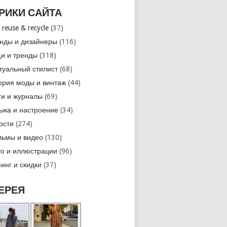
РИКИ САЙТА
 reuse & recycle
(37)
нды и дизайнеры
(116)
и и тренды
(318)
туальный стилист
(68)
ория моды и винтаж
(44)
ги и журналы
(69)
ыка и настроение
(34)
ости
(274)
ьмы и видео
(130)
о и иллюстрации
(96)
инг и скидки
(37)
ЕРЕЯ