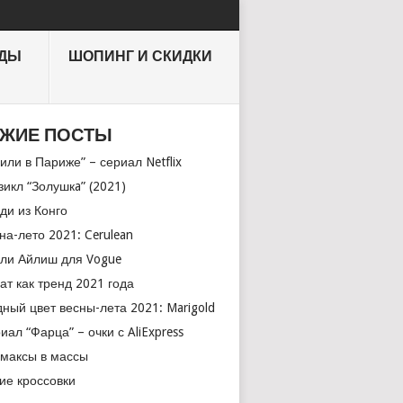
НДЫ
ШОПИНГ И СКИДКИ
ЖИЕ ПОСТЫ
или в Париже” – сериал Netflix
икл “Золушкa” (2021)
ди из Конго
на-лето 2021: Cerulean
ли Айлиш для Vogue
ат как тренд 2021 года
ный цвет весны-лета 2021: Marigold
иал “Фарца” – очки с AliExpress
максы в массы
ие кроссовки