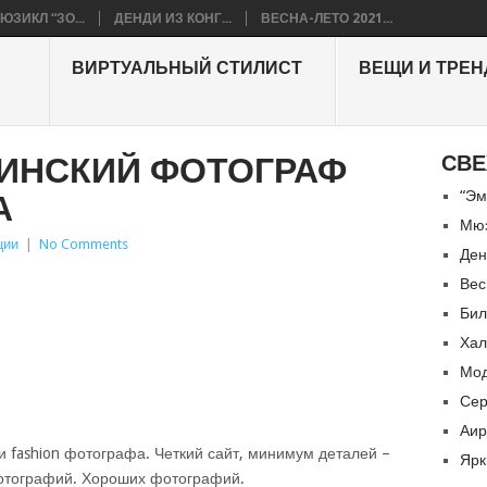
ЮЗИКЛ “ЗО...
ДЕНДИ ИЗ КОНГ...
ВЕСНА-ЛЕТО 2021...
ВИРТУАЛЬНЫЙ СТИЛИСТ
ВЕЩИ И ТРЕ
ИНСКИЙ ФОТОГРАФ
СВЕ
“Эм
А
Мюз
ции
|
No Comments
Ден
Вес
Бил
Хал
Мод
Сер
Аир
 fashion фотографа. Четкий сайт, минимум деталей –
Ярк
фотографий. Хороших фотографий.