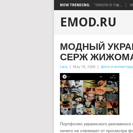
NOW TRENDING:
“ЭМИЛИ В П�...
М
EMOD.RU
МОДНЫЙ УКРА
СЕРЖ ЖИЖОМ
Lara
|
May 18, 2006
|
фото и иллюстра
Портфолио украинского рекламного и
ничего не отвлекает от просмотра 