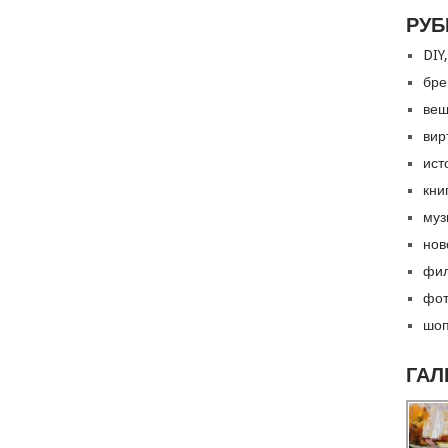
РУБ
DIY,
бре
вещ
вир
ист
кни
муз
нов
фил
фот
шоп
ГАЛ