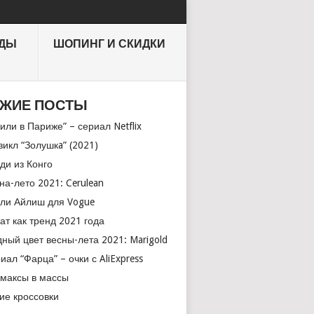
НДЫ
ШОПИНГ И СКИДКИ
ЖИЕ ПОСТЫ
или в Париже” – сериал Netflix
икл “Золушкa” (2021)
ди из Конго
на-лето 2021: Cerulean
ли Айлиш для Vogue
ат как тренд 2021 года
ный цвет весны-лета 2021: Marigold
иал “Фарца” – очки с AliExpress
максы в массы
ие кроссовки