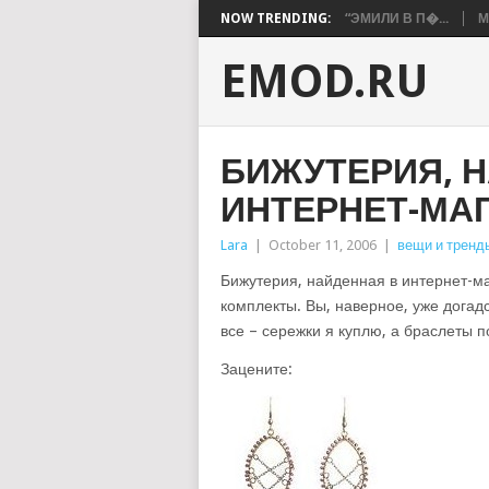
NOW TRENDING:
“ЭМИЛИ В П�...
М
EMOD.RU
БИЖУТЕРИЯ, 
ИНТЕРНЕТ-МА
Lara
|
October 11, 2006
|
вещи и тренд
Бижутерия, найденная в интернет-м
комплекты. Вы, наверное, уже догадс
все – сережки я куплю, а браслеты 
Зацените: