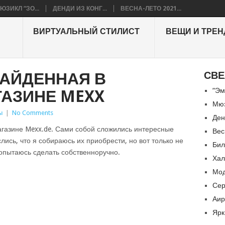
ЮЗИКЛ “ЗО...
ДЕНДИ ИЗ КОНГ...
ВЕСНА-ЛЕТО 2021...
ВИРТУАЛЬНЫЙ СТИЛИСТ
ВЕЩИ И ТРЕ
НАЙДЕННАЯ В
СВЕ
“Эм
ГАЗИНЕ MEXX
Мюз
ы
|
No Comments
Ден
агазине Mexx.de. Сами собой сложились интересные
Вес
лись, что я собираюсь их приобрести, но вот только не
Бил
попытаюсь сделать собственноручно.
Хал
Мод
Сер
Аир
Ярк