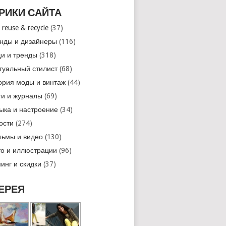
РИКИ САЙТА
 reuse & recycle
(37)
нды и дизайнеры
(116)
и и тренды
(318)
туальный стилист
(68)
ория моды и винтаж
(44)
ги и журналы
(69)
ыка и настроение
(34)
ости
(274)
ьмы и видео
(130)
о и иллюстрации
(96)
инг и скидки
(37)
ЕРЕЯ