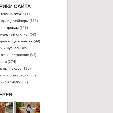
РИКИ САЙТА
 reuse & recycle
(37)
нды и дизайнеры
(116)
и и тренды
(318)
туальный стилист
(68)
ория моды и винтаж
(44)
ги и журналы
(69)
ыка и настроение
(34)
ости
(274)
ьмы и видео
(130)
о и иллюстрации
(96)
инг и скидки
(37)
ЕРЕЯ