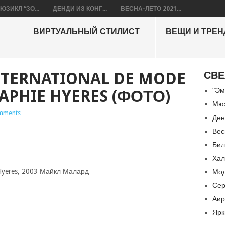
ЮЗИКЛ “ЗО...
ДЕНДИ ИЗ КОНГ...
ВЕСНА-ЛЕТО 2021...
ВИРТУАЛЬНЫЙ СТИЛИСТ
ВЕЩИ И ТРЕ
INTERNATIONAL DE MODE
СВЕ
“Эм
APHIE HYERES (ФОТО)
Мюз
mments
Ден
Вес
Бил
Хал
Hyeres, 2003 Майкл Малард
Мод
Сер
Аир
Ярк