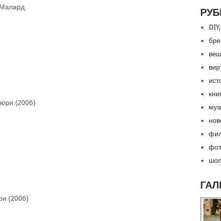
л Малард
РУБ
DIY,
бре
вещ
вир
ист
кни
юри (2006)
муз
нов
фил
фот
шоп
ГАЛ
ри (2006)