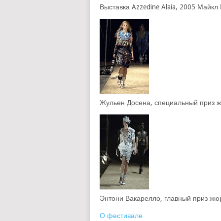
Выставка Azzedine Alaia, 2005 Майк
Жульен Досена, специальный приз ж
Энтони Вакарелло, главный приз жю
О фестивале