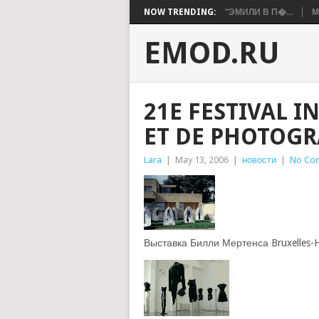
NOW TRENDING:
“ЭМИЛИ В П�...
М
EMOD.RU
21E FESTIVAL 
ET DE PHOTOGR
Lara
|
May 13, 2006
|
новости
|
No Co
Выставка Билли Мертенса Bruxelles-