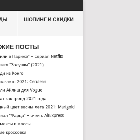
НДЫ
ШОПИНГ И СКИДКИ
ЖИЕ ПОСТЫ
или в Париже” – сериал Netflix
икл “Золушкa” (2021)
ди из Конго
на-лето 2021: Cerulean
ли Айлиш для Vogue
ат как тренд 2021 года
ный цвет весны-лета 2021: Marigold
иал “Фарца” – очки с AliExpress
максы в массы
ие кроссовки